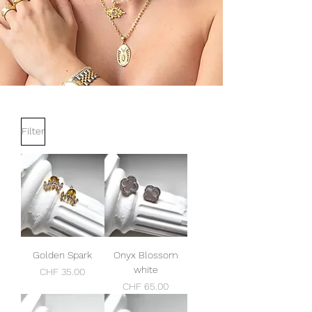
Filter
Golden Spark
Onyx Blossom
white
Preis
CHF 35.00
Preis
CHF 65.00