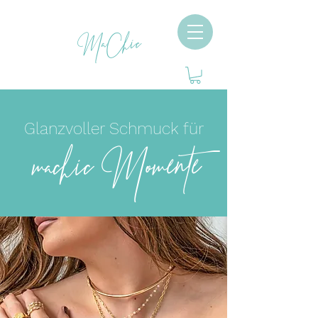
MaChic
Glanzvoller Schmuck für
machic Momente