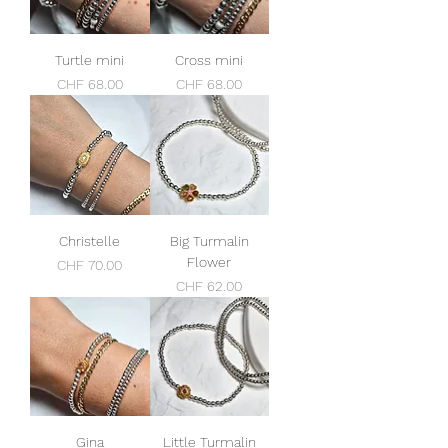
Turtle mini
Cross mini
Preis
Preis
CHF 68.00
CHF 68.00
Christelle
Big Turmalin
Flower
Preis
CHF 70.00
Preis
CHF 62.00
Gina
Little Turmalin