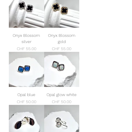
Onyx Blossom
Onyx Blossom
silver
gold
Preis
Preis
CHF 55.00
CHF 55.00
Opal blue
Opal glow white
Preis
Preis
CHF 50.00
CHF 50.00