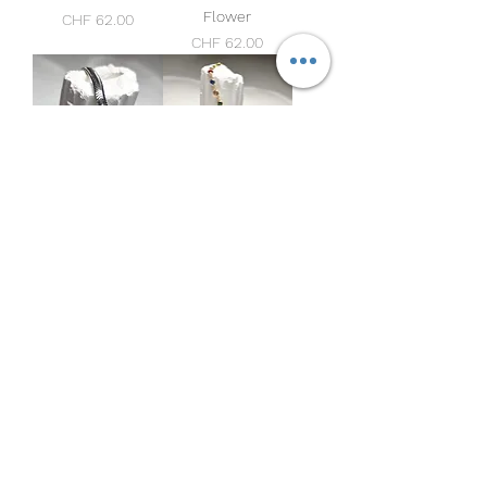
Flower
Preis
CHF 62.00
Preis
CHF 62.00
Silver Snake
Rainbow
Preis
Preis
CHF 55.00
CHF 50.00
Mehr laden