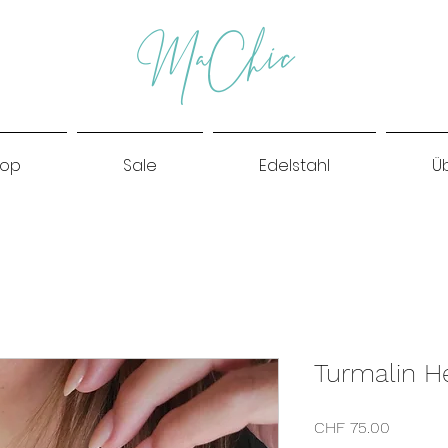
MaChic
hop
Sale
Edelstahl
Ü
Turmalin H
Preis
CHF 75.00