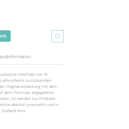
orb
andinformation
uckstück innerhalb von 14
Lieferscheins zurücksenden.
der Originalverpackung mit dem
 auf dem Formular angegebene
icken. Es werden nur Produkte
che absolut unversehrt und in
 Zustand sind.