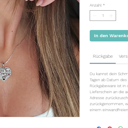
Anzahl
*
In den Warenk
Rückgabe
Vers
Du kannst dein Schm
Tagen ab Datum des 
Rückgabeware ist in 
Lieferschein an die
Adresse zurückzusch
zurückgenommen, wel
einem einwandfreien