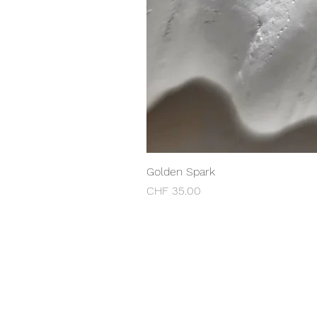
Golden Spark
Preis
CHF 35.00
MaChic