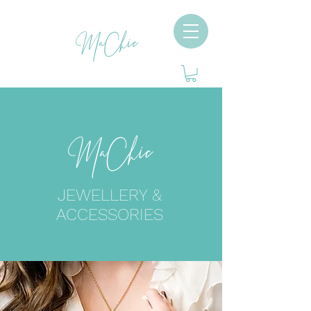
MaChic
MaChic
JEWELLERY &
ACCESSORIES