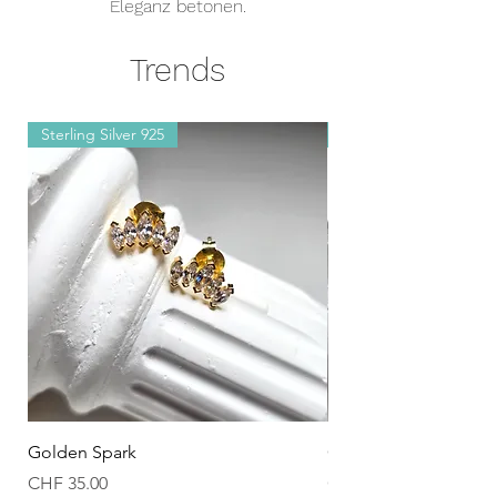
Eleganz betonen.
Trends
Sterling Silver 925
Sterling Silver 925
Golden Spark
Onyx Blossom white
Preis
Preis
CHF 35.00
CHF 65.00